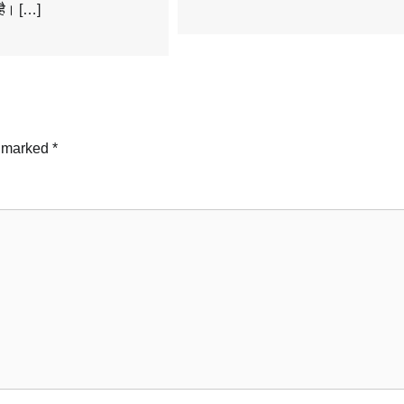
 है। […]
e marked
*