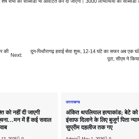
द शेष सभी की सब्सिडी भी आवंटित कर दी जाएगी। 3000 लाभार्थियों की सब्सिडी
घर की
दून-पिथौरागढ़ हवाई सेवा शुरू, 12-14 घंटे का सफर अब एक घंटे 
Next:
पूरा, सीएम ने किया
उत्तराखण्ड
ति को नहीं दी जाएगी
अंकित थपलियाल हत्याकांड; बेटे को
चना…मन में हैं कई सवाल
इंसाफ दिलाने के लिए बुजुर्ग पिता न्य
जवाब
सुप्रीम दहलीज तक गए
 13, 2025
0
Admin
May 1, 2026
0