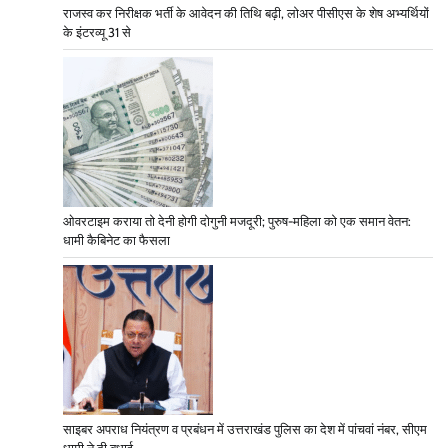
राजस्व कर निरीक्षक भर्ती के आवेदन की तिथि बढ़ी, लोअर पीसीएस के शेष अभ्यर्थियों
के इंटरव्यू 31 से
ओवरटाइम कराया तो देनी होगी दोगुनी मजदूरी; पुरुष-महिला को एक समान वेतन:
धामी कैबिनेट का फैसला
साइबर अपराध नियंत्रण व प्रबंधन में उत्तराखंड पुलिस का देश में पांचवां नंबर, सीएम