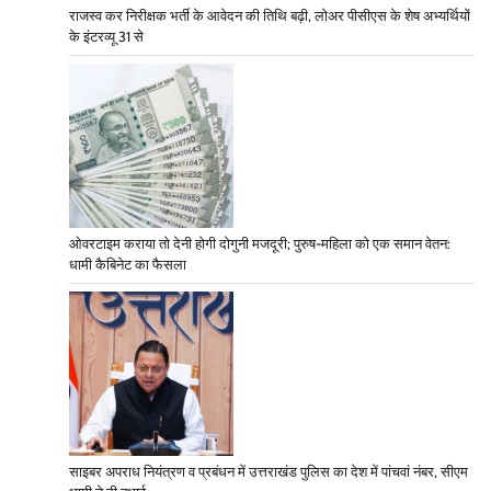
राजस्व कर निरीक्षक भर्ती के आवेदन की तिथि बढ़ी, लोअर पीसीएस के शेष अभ्यर्थियों
के इंटरव्यू 31 से
ओवरटाइम कराया तो देनी होगी दोगुनी मजदूरी; पुरुष-महिला को एक समान वेतन:
धामी कैबिनेट का फैसला
साइबर अपराध नियंत्रण व प्रबंधन में उत्तराखंड पुलिस का देश में पांचवां नंबर, सीएम