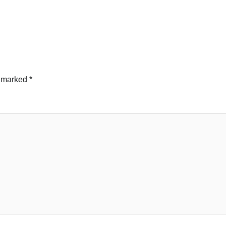
e marked
*