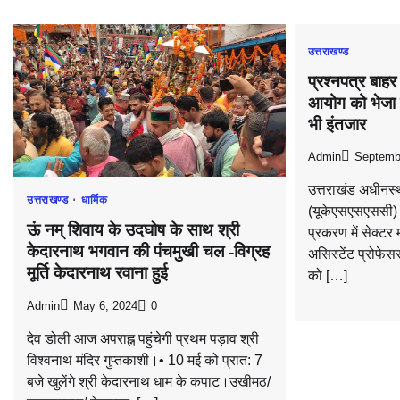
उत्तराखण्ड
प्रश्नपत्र बाहर
आयोग को भेजा प
भी इंतजार
Admin
Septemb
उत्तराखंड अधीनस
उत्तराखण्ड
धार्मिक
(यूकेएसएसएससी) की
ऊं नम् शिवाय के उदघोष के साथ श्री
प्रकरण में सेक्टर 
केदारनाथ भगवान की पंचमुखी चल -विग्रह
असिस्टेंट प्रोफेस
मूर्ति केदारनाथ रवाना हुई
को […]
Admin
May 6, 2024
0
देव डोली आज अपराह्न पहुंचेगी प्रथम पड़ाव श्री
विश्वनाथ मंदिर गुप्तकाशी।• 10 मई को प्रात: 7
बजे खुलेंगे श्री केदारनाथ धाम के कपाट।उखीमठ/